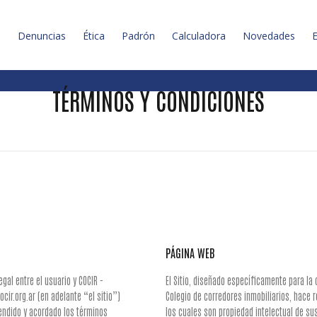
l
Denuncias
Ética
Padrón
Calculadora
Novedades
E
TÉRMINOS Y CONDICIONES
PÁGINA WEB
gal entre el usuario y COCIR -
El Sitio, diseñado específicamente para la
ocir.org.ar (en adelante “el sitio”)
Colegio de corredores inmobiliarios, hace 
tendido y acordado los términos
los cuales son propiedad intelectual de sus