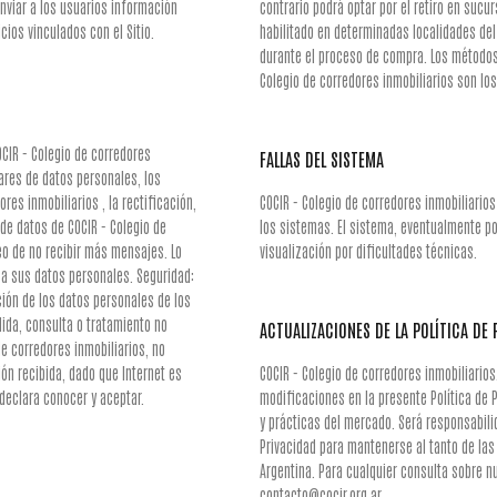
nviar a los usuarios información
contrario podrá optar por el retiro en sucur
cios vinculados con el Sitio.
habilitado en determinadas localidades del
durante el proceso de compra. Los métodos 
Colegio de corredores inmobiliarios son los
OCIR - Colegio de corredores
FALLAS DEL SISTEMA
lares de datos personales, los
res inmobiliarios , la rectificación,
COCIR - Colegio de corredores inmobiliarios
de datos de COCIR - Colegio de
los sistemas. El sistema, eventualmente po
eo de no recibir más mensajes. Lo
visualización por dificultades técnicas.
 a sus datos personales. Seguridad:
ión de los datos personales de los
dida, consulta o tratamiento no
ACTUALIZACIONES DE LA POLÍTICA DE
de corredores inmobiliarios, no
ón recibida, dado que Internet es
COCIR - Colegio de corredores inmobiliario
 declara conocer y aceptar.
modificaciones en la presente Política de P
y prácticas del mercado. Será responsabil
Privacidad para mantenerse al tanto de las 
Argentina. Para cualquier consulta sobre nu
contacto@cocir.org.ar