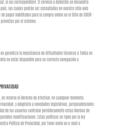
sal, si así correspondiere. El servicio a domicilio se encuentra
 país, las cuales podrán ser consultadas en nuestro sitio web
de pagos habilitados para la compra online en el Sitio de COCIR -
 provistos por el sistema.
 no garantiza la inexistencia de dificultades técnicas o fallas en
dría no estar disponible para su correcta navegación o
 PRIVACIDAD
s, se reserva el derecho de efectuar, en cualquier momento,
rivacidad, y adaptarla a novedades legislativas, jurisprudenciales
idad de los usuarios controlar periódicamente estas Normas de
posibles modificaciones. Estas políticas se rigen por la ley
estra Política de Privacidad, por favor envíe un e-mail a