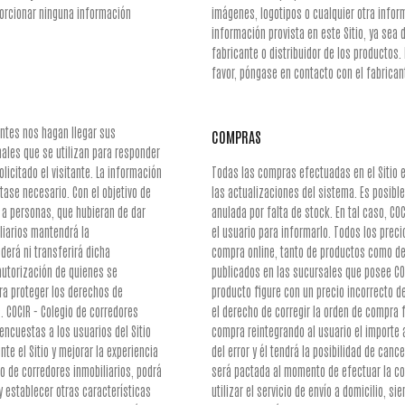
porcionar ninguna información
imágenes, logotipos o cualquier otra infor
información provista en este Sitio, ya sea 
fabricante o distribuidor de los productos
favor, póngase en contacto con el fabricant
antes nos hagan llegar sus
COMPRAS
nales que se utilizan para responder
licitado el visitante. La información
Todas las compras efectuadas en el Sitio e
tase necesario. Con el objetivo de
las actualizaciones del sistema. Es posibl
e a personas, que hubieran de dar
anulada por falta de stock. En tal caso, CO
iliarios mantendrá la
el usuario para informarlo. Todos los preci
derá ni transferirá dicha
compra online, tanto de productos como de s
autorización de quienes se
publicados en las sucursales que posee COC
ara proteger los derechos de
producto figure con un precio incorrecto de
. COCIR - Colegio de corredores
el derecho de corregir la orden de compra f
encuestas a los usuarios del Sitio
compra reintegrando al usuario el importe 
te el Sitio y mejorar la experiencia
del error y él tendrá la posibilidad de can
io de corredores inmobiliarios, podrá
será pactada al momento de efectuar la com
y establecer otras características
utilizar el servicio de envío a domicilio, s