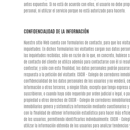
antes expuestos. Si no está de acuerdo con ellos, el usuario no debe pro
personal, ni utilizar el servicio porque no está autorizado para hacerlo.
CONFIDENCIALIDAD DE LA INFORMACIÓN
Nuestro sitio Web cuenta con formularios de contacto, para que los visit
inquietudes. En dichos formularios los visitantes cargan sus datos perso
las inquietudes recibidas, sólo en razón de lo que, en concreto, hubiese so
de contacto del cliente se utiliza además para contactarse con él si resul
contestar, y sólo con esta finalidad, los datos personales podrán pasars
respuesta a la petición del visitante. COCIR - Colegio de corredores inmob
confidencialidad de los datos personales de los usuarios y no venderá, ce
información a otros terceros, a ningún título, excepto que tenga expresa 
suscribieron, o cuando haya sido requerido por orden judicial o legal, o p
propiedad u otros derechos de COCIR - Colegio de corredores inmobiliarios
inmobiliarios genera y sistematiza información mediante cuestionarios y 
con la finalidad de obtener información estadística para hacer más eficien
de los usuarios, permitiendo identificarlos individualmente. COCIR - Coleg
utilizar la información obtenida de los usuarios para analizar tendencias 