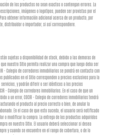
mación de los productos no sean exactos o contengan errores. La
descripciones, imágenes o logotipos, pueden ser provistas por el
. Para obtener información adicional acerca de un producto, por
e, distribuidor o importador, si así correspondiere.
stán sujetas a disponibilidad de stock, debido a las demoras de
e que nuestro Sitio permita realizar una compra que luego deba ser
CIR - Colegio de corredores inmobiliarios se pondrá en contacto con
os publicados en el Sitio corresponden a precios exclusivos para la
ervicios, y podrán diferir o ser idénticos a los precios
IR - Colegio de corredores inmobiliarios. En el caso de que un
bido a un error, COCIR - Colegio de corredores inmobiliarios tendrá
acturando el producto al precio correcto o bien, de anular la
abonado. En el caso de que esto suceda, el usuario será notificado
celar o modificar la compra. La entrega de los productos adquiridos
pra en nuestro Sitio. El usuario deberá seleccionar si desea
iempre y cuando se encuentre en el rango de cobertura, o de lo