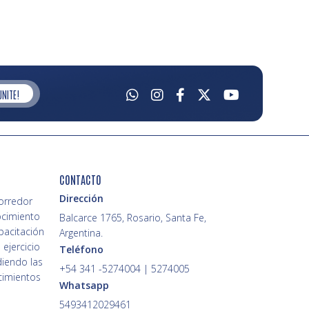
UNITE!
CONTACTO
Dirección
Corredor
ocimiento
Balcarce 1765, Rosario, Santa Fe,
pacitación
Argentina.
 ejercicio
Teléfono
diendo las
+54 341 -5274004 | 5274005
cimientos
Whatsapp
5493412029461