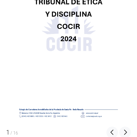
1
/
16