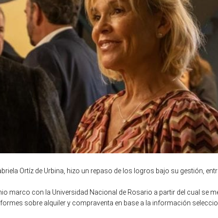
briela Ortíz de Urbina, hizo un repaso de los logros bajo su gestión, ent
nio marco con la Universidad Nacional de Rosario a partir del cual se 
informes sobre alquiler y compraventa en base a la información selecci