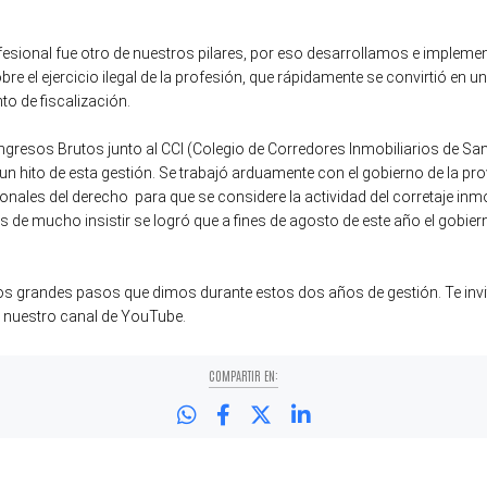
ofesional fue otro de nuestros pilares, por eso desarrollamos e imple
re el ejercicio ilegal de la profesión, que rápidamente se convirtió en
to de fiscalización.
ngresos Brutos junto al CCI (Colegio de Corredores Inmobiliarios de Sa
 un hito de esta gestión. Se trabajó arduamente con el gobierno de la pro
nales del derecho para que se considere la actividad del corretaje inm
és de mucho insistir se logró que a fines de agosto de este año el gobier
os grandes pasos que dimos durante estos dos años de gestión. Te invi
n nuestro canal de YouTube.
COMPARTIR EN: