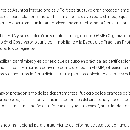
nto de Asuntos Institucionales y Políticos que tuvo gran protagonismo 
es de desregulación y fue también una de las claves para el trabajo que 
amigos para tener un lugar de relevancia en la reformada Constitución d
CIR a FIRA y se estableció un vínculo estratégico con OAME (Organizaci
ién el Observatorio Jurídico Inmobiliario y la Escuela de Prácticas Pr
odos los colegiados.
acilitar los trámites y es por eso que se puso en práctica las certificac
s habilitadas. Firmamos convenio con la compañía FIRMIA, ofreciendo u
 y generamos la firma digital gratuita para los colegiados, a través d
mayor protagonismo de los departamentos, fue otro de los grandes objet
tores nexos, realizamos visitas institucionales del directorio y coordina
con la implementación de la “mesa de ayuda al vecino”, articulando con 
hop institucional para el tratamiento de reforma de estatuto con una pa