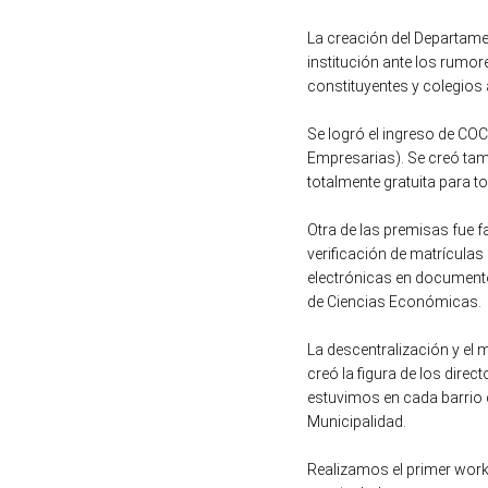
La creación del Departame
institución ante los rumor
constituyentes y colegios 
Se logró el ingreso de CO
Empresarias). Se creó tamb
totalmente gratuita para t
Otra de las premisas fue f
verificación de matrícula
electrónicas en documentos
de Ciencias Económicas.
La descentralización y el 
creó la figura de los direc
estuvimos en cada barrio 
Municipalidad.
Realizamos el primer works