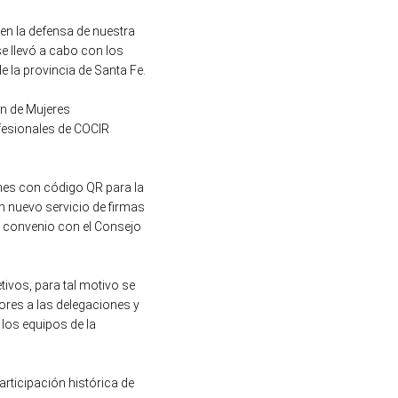
en la defensa de nuestra
se llevó a cabo con los
e la provincia de Santa Fe.
ón de Mujeres
ofesionales de COCIR
iones con código QR para la
n nuevo servicio de firmas
el convenio con el Consejo
ivos, para tal motivo se
dores a las delegaciones y
los equipos de la
rticipación histórica de