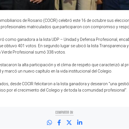
Inmobiliarios de Rosario (COCIR) celebró este 16 de octubre sus eleccio
0 profesionales matriculados que participaron con compromiso y respo
agró como ganadora a la lista UDP – Unidad y Defensa Profesional, enca
que obtuvo 401 votos. En segundo lugar se ubicó la lista Transparencia
ta Verde Profesional sumó 338 votos.
stacaron la alta participación y el clima de respeto que caracterizó al p
y marcó un nuevo capítulo en la vida institucional del Colegio.
dos, desde COCIR felicitaron a la lista ganadora y desearon “una gesti
o por el crecimiento del Colegio y de toda la comunidad profesional”.
COMPARTIR EN: