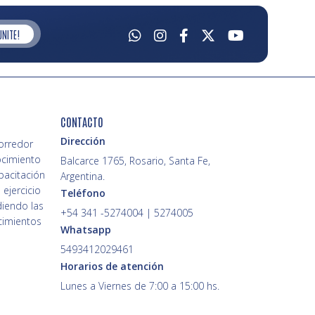
UNITE!
CONTACTO
Dirección
Corredor
ocimiento
Balcarce 1765, Rosario, Santa Fe,
pacitación
Argentina.
 ejercicio
Teléfono
diendo las
+54 341 -5274004 | 5274005
cimientos
Whatsapp
5493412029461
Horarios de atención
Lunes a Viernes de 7:00 a 15:00 hs.