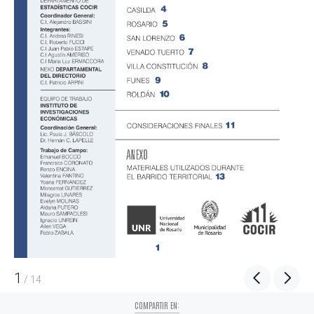
1
/
14
COMPARTIR EN: